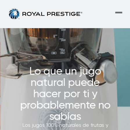
Lo que un jugo
natural puede
hacer por ti y
probablemente no
sabías
Los jugos 100% naturales de frutas y