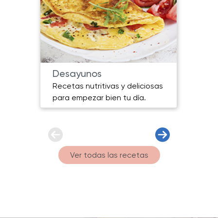
Desayunos
Plat
Recetas nutritivas y deliciosas
Plato
para empezar bien tu día.
sabor
Ver todas las recetas