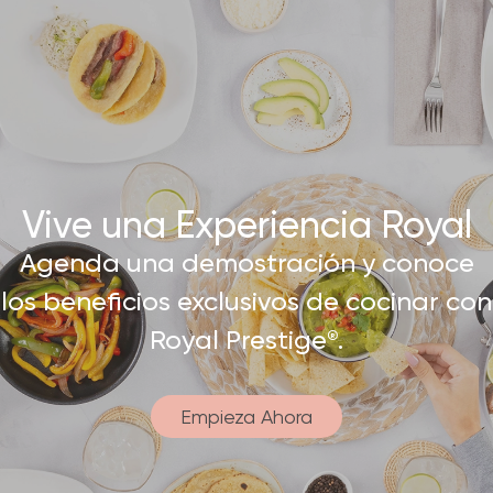
Vive una Experiencia Royal​
Agenda una demostración y conoce
los beneficios exclusivos de cocinar con
Royal Prestige
.
®
Empieza Ahora