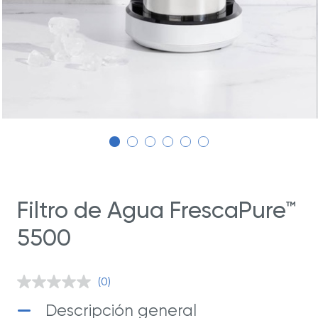
Filtro de Agua FrescaPure™
5500
(0)
Sin
puntuación.
Descripción general
Enlace