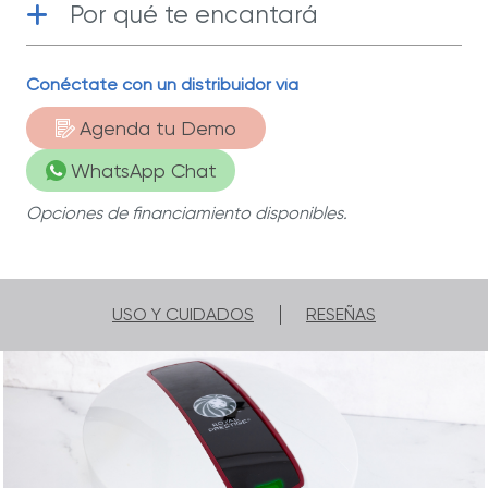
Por qué te encantará
Funcional
| Filtro de carbón activado que
Conéctate con un distribuidor vía
elimina hasta 99% de plomo, quistes y
otras partículas presentes en el agua.
Agenda tu Demo
Acero Inoxidable
| Su tanque de acero
WhatsApp Chat
inoxidable lucirá espectacular en tu
cocina.
Opciones de financiamiento disponibles.
USO Y CUIDADOS
RESEÑAS