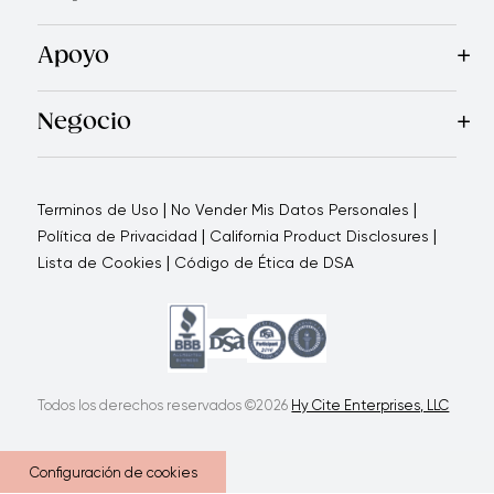
Recetas
Blog
Royal TV
Revista Royal Prestige
Programa d
Apoyo
Contáctanos
Quienes Somos
Garantía Royal Prestige
P
®
Negocio
Por qué elegirnos
Cómo te apoyamos
Blogs - Oportunid
|
|
Terminos de Uso
No Vender Mis Datos Personales
|
|
Política de Privacidad
California Product Disclosures
|
Lista de Cookies
Código de Ética de DSA
Todos los derechos reservados ©2026
Hy Cite Enterprises, LLC
Configuración de cookies