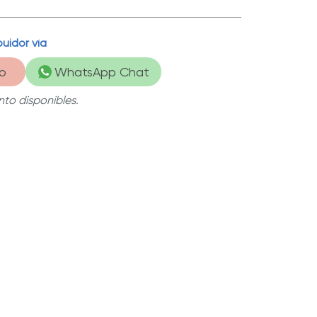
uidor vía
dable
| Fabricados con materiales de la más
o
WhatsApp Chat
to disponibles.