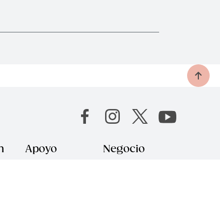
n
Apoyo
Negocio
Contáctanos
Por qué elegirnos
Quienes Somos
Cómo te
apoyamos
Garantía Royal
Prestige
Blogs -
®
Oportunidad Royal
Política de