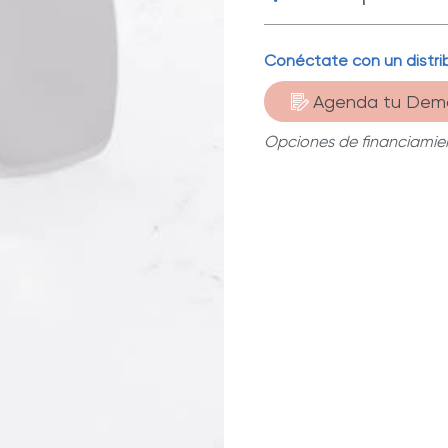
Conéctate con un distrib
Acero inoxi
alta calidad.
Agenda tu Dem
Opciones de financiamien