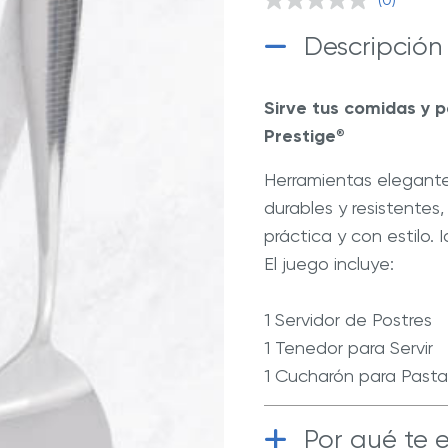
Sin
a nuestras deliciosas recetas
Descubre Más con Nuestros 
puntuaci
Enlace
Descripción
en
ué Hy Cite es una empresa
la
misma
n la venta directa?
página.
Sirve tus comidas y p
a de Cocina Novel™
Royal Prestige
Power Blende
®
Prestige
®
Herramientas elegante
durables y resistentes
práctica y con estilo. 
El juego incluye:
1 Servidor de Postres
1 Tenedor para Servir
1 Cucharón para Pasta
Por qué te 