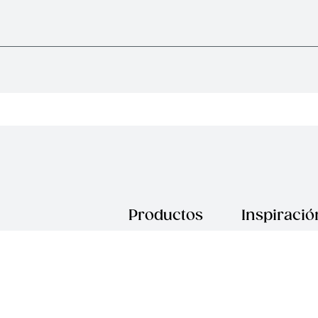
Productos
Inspiració
Mas Vendidos
Recetas
Cocina
Blog
Cuchillos
Royal TV
Vajillas
Revista Royal
Prestige