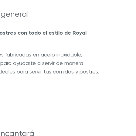
Blogs
ón.
 general
ostres con todo el estilo de Royal
r Max
Extractor de Jugos Royal Prestige
®
s fabricadas en acero inoxidable,
, para ayudarte a servir de manera
Ideales para servir tus comidas y postres.
encantará