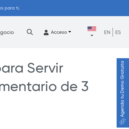
s para ti.
gocio
EN
ES
Acceso
ara Servir
Agenda tu Demo Gratuita
★
Filtración
Accesorios
entario de 3
FrescaFlow Apoyo
Programa de actualización