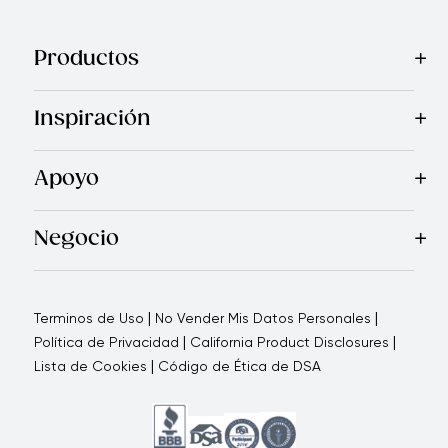
Productos
Mas Vendidos
Cocina
Cuchillos
Vajillas
Electrodomésticos
Inspiración
Recetas
Blog
Royal TV
Revista Royal Prestige
Programa d
Apoyo
Contáctanos
Quienes Somos
Garantía Royal Prestige
P
®
Negocio
Por qué elegirnos
Cómo te apoyamos
Blogs - Oportunid
|
|
Terminos de Uso
No Vender Mis Datos Personales
|
|
Política de Privacidad
California Product Disclosures
|
Lista de Cookies
Código de Ética de DSA