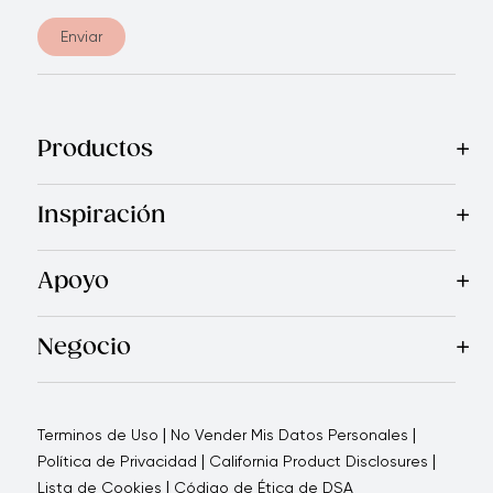
Enviar
Productos
Mas Vendidos
Cocina
Cuchillos
Vajillas
Electrodomésticos
Inspiración
Recetas
Blog
Royal TV
Revista Royal Prestige
Programa d
Apoyo
Contáctanos
Quienes Somos
Garantía Royal Prestige
P
®
Negocio
Por qué elegirnos
Cómo te apoyamos
Blogs - Oportunid
|
|
Terminos de Uso
No Vender Mis Datos Personales
|
|
Política de Privacidad
California Product Disclosures
|
Lista de Cookies
Código de Ética de DSA