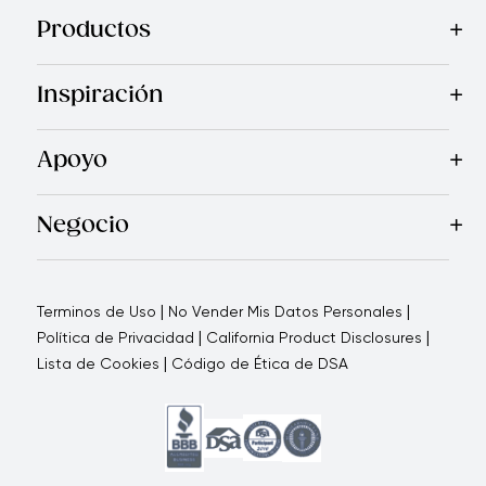
Productos
Mas Vendidos
Cocina
Cuchillos
Vajillas
Electrodomésticos
Inspiración
Recetas
Blog
Royal TV
Revista Royal Prestige
Programa d
Apoyo
Contáctanos
Quienes Somos
Garantía Royal Prestige
P
®
Negocio
Por qué elegirnos
Cómo te apoyamos
Blogs - Oportunid
|
|
Terminos de Uso
No Vender Mis Datos Personales
|
|
Política de Privacidad
California Product Disclosures
|
Lista de Cookies
Código de Ética de DSA