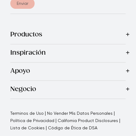
Enviar
Productos
Mas Vendidos
Cocina
Cuchillos
Vajillas
Electrodomésticos
Inspiración
Recetas
Blog
Royal TV
Revista Royal Prestige
Programa d
Apoyo
Contáctanos
Quienes Somos
Garantía Royal Prestige
P
®
Negocio
Por qué elegirnos
Cómo te apoyamos
Blogs - Oportunid
|
|
Terminos de Uso
No Vender Mis Datos Personales
|
|
Política de Privacidad
California Product Disclosures
|
Lista de Cookies
Código de Ética de DSA