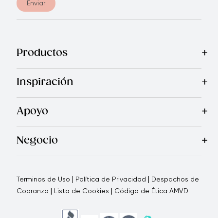
Enviar
Productos
Mas Vendidos
Cocina
Cuchillos
Vajillas
Electrodomésticos
Inspiración
Recetas
Blog
Royal TV
Revista Royal Prestige
Programa d
Apoyo
Contáctanos
Quienes Somos
Garantía Royal Prestige
P
®
Negocio
Por qué elegirnos
Cómo te apoyamos
Blogs - Oportunid
|
|
Terminos de Uso
Política de Privacidad
Despachos de
|
|
Cobranza
Lista de Cookies
Código de Ética AMVD