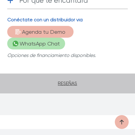
Por qué te encantará
50 años de garantía limitada
| Te
Conéctate con un distribuidor vía
acompañarán en muchos años de
bebidas refrescantes.
Agenda tu Demo
WhatsApp Chat
Opciones de financiamiento disponibles.
RESEÑAS