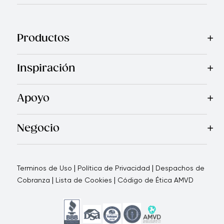
Productos
Mas Vendidos
Cocina
Cuchillos
Vajillas
Electrodomésticos
Inspiración
Recetas
Blog
Royal TV
Revista Royal Prestige
Programa d
Apoyo
Contáctanos
Quienes Somos
Garantía Royal Prestige
P
®
Negocio
Por qué elegirnos
Cómo te apoyamos
Blogs - Oportunid
|
|
Terminos de Uso
Política de Privacidad
Despachos de
|
|
Cobranza
Lista de Cookies
Código de Ética AMVD