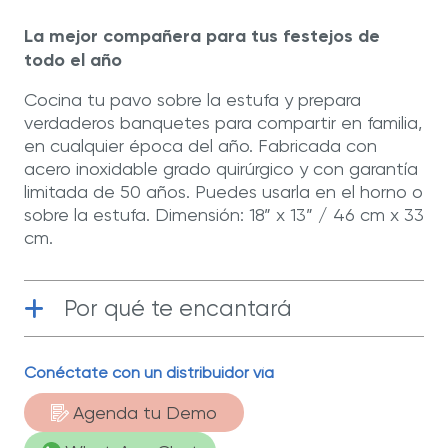
la
misma
La mejor compañera para tus festejos de
página.
todo el año
Cocina tu pavo sobre la estufa y prepara
verdaderos banquetes para compartir en familia,
en cualquier época del año. Fabricada con
acero inoxidable grado quirúrgico y con garantía
limitada de 50 años. Puedes usarla en el horno o
sobre la estufa. Dimensión: 18” x 13” / 46 cm x 33
cm.
Por qué te encantará
Acero inoxidable grado quirúrgico
|
Conéctate con un distribuidor vía
Durable y resistente gracias a su
fabricación en acero inoxidable grado
Agenda tu Demo
quirúrgico, el mejor material para cocinar.