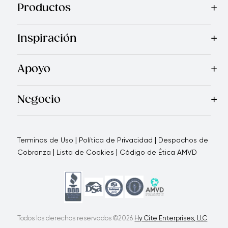
Productos
Mas Vendidos
Cocina
Cuchillos
Vajillas
Electrodomésticos
Inspiración
Recetas
Blog
Royal TV
Revista Royal Prestige
Programa d
Apoyo
Contáctanos
Quienes Somos
Garantía Royal Prestige
P
®
Negocio
Por qué elegirnos
Cómo te apoyamos
Blogs - Oportunid
|
|
Terminos de Uso
Política de Privacidad
Despachos de
|
|
Cobranza
Lista de Cookies
Código de Ética AMVD
Todos los derechos reservados ©2026
Hy Cite Enterprises, LLC