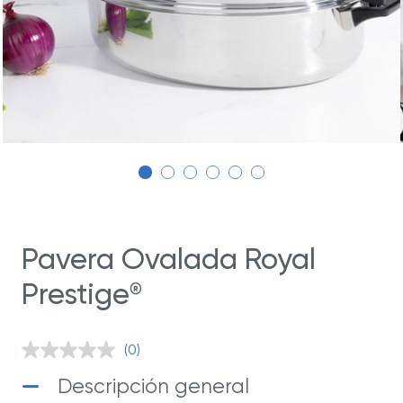
Pavera Ovalada Royal
Prestige
®
(0)
Sin
puntuación.
Descripción general
Enlace
en