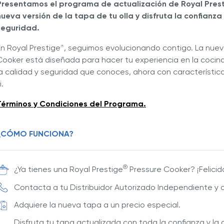
Presentamos el programa de actualización de Royal Pres
nueva versión de la tapa de tu olla y disfruta la confian
seguridad.
En Royal Prestige
, seguimos evolucionando contigo. La nuev
®
Cooker está diseñada para hacer tu experiencia en la cocina
la calidad y seguridad que conoces, ahora con característi
i.
Términos y Condiciones del Programa.
¿CÓMO FUNCIONA?
®
¿Ya tienes una Royal Prestige
Pressure Cooker? ¡Felicid
Contacta a tu Distribuidor Autorizado Independiente y 
Adquiere la nueva tapa a un precio especial.
Disfruta tu tapa actualizada con toda la confianza y la