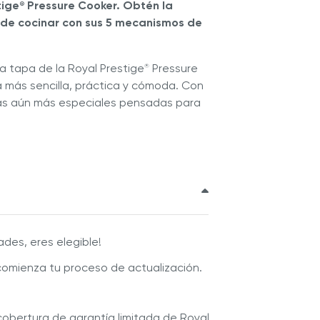
tige
Pressure Cooker.
Obtén la
®
za de cocinar con sus 5 mecanismos de
a tapa de la Royal Prestige
Pressure
®
 más sencilla, práctica y cómoda. Con
cas aún más especiales pensadas para
ades, eres elegible!
comienza tu proceso de actualización.
 cobertura de garantía limitada de Royal