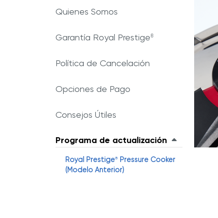
Inspir
Quienes Somos
Revista Royal Prestige
Royal Prestige
Deluxe Easy Release
®
¿Por q
Royal Prestige
Pressure Cooker
Garantía Royal Prestige
®
Programa de Referidos
®
líder e
Royal Prestige
Juicer
Sistem
®
Política de Cancelación
Experiencia Royal
Opciones de Pago
Consejos Útiles
Programa de actualización
Royal Prestige
Pressure Cooker
®
(Modelo Anterior)