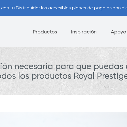
con tu Distribuidor los accesibles planes de pago disponible
Productos
Inspiración
Apoyo
ción necesaria para que puedas
lectrodomésticos
Cuchillos
Vajilla
odos los productos Royal Prestig
ía Royal Prestige
Opciones de Pago
®
ca de Cancelación
Consejos Útiles