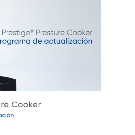
r Max
Extractor de Jugos Royal Prestige
®
ure Cooker
ación