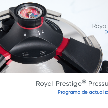
ate con Nuestros Blogs
Explora Nuestras Deliciosas
Recetas
ué Hy Cite es una empresa
n la venta directa?
®
a de Cocina NOVEL™
Royal Prestige
Power Blende
®
Royal Prestige
Press
Programa de actualiz