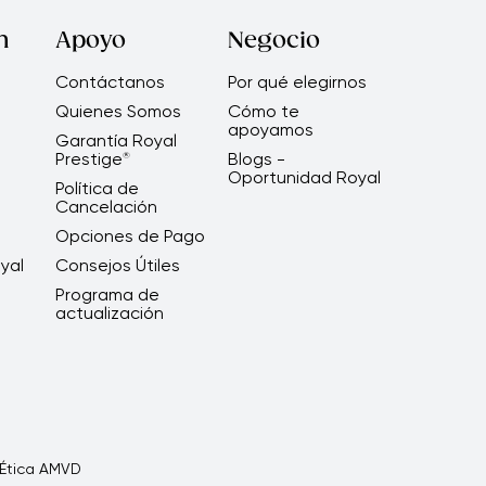
ta y optimiza tu experiencia en la
 aplica para otros productos).
na tapa protectora en la parte de abajo,
n
Apoyo
Negocio
Contáctanos
Por qué elegirnos
Quienes Somos
Cómo te
apoyamos
®
 Royal Prestige
Pressure Cooker
Garantía Royal
Prestige
Blogs -
®
 plásticas como la válvula, el sistema de
Oportunidad Royal
Política de
 años de garantía extendida. Consulta
Cancelación
Opciones de Pago
yal
Consejos Útiles
etalle.
Programa de
actualización
oker?
®
Prestige
Pressure Cooker.
Ética AMVD