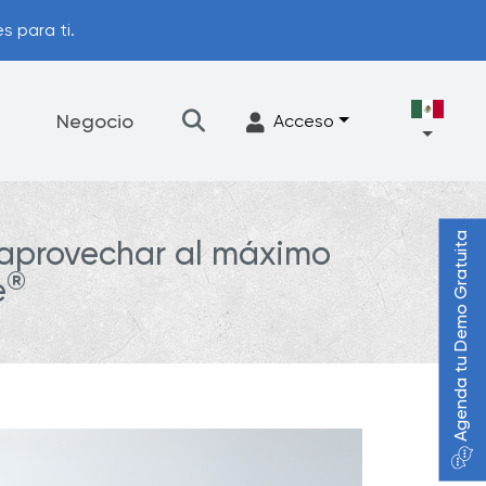
s para ti.
Negocio
Acceso
Agenda tu Demo Gratuita
 aprovechar al máximo
Filtración
Accesorios
®
e
Programa de actualización