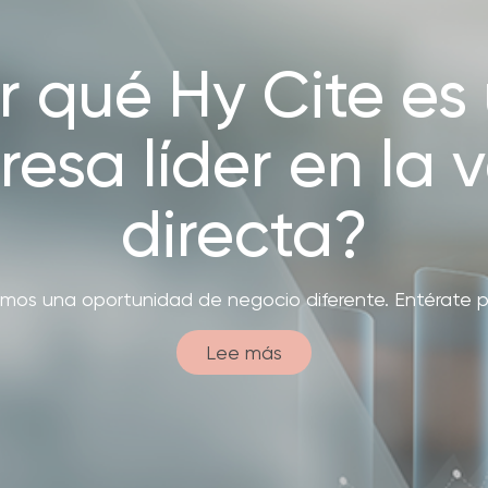
ate con Nuestros Blogs
Explora Nuestras Deliciosas
Recetas
ué Hy Cite es una empresa
stro modelo únic
n la venta directa?
®
a de Cocina NOVEL™
Royal Prestige
Power Blende
financiamiento
na este sistema que hace nuestros productos accesibl
Lee más