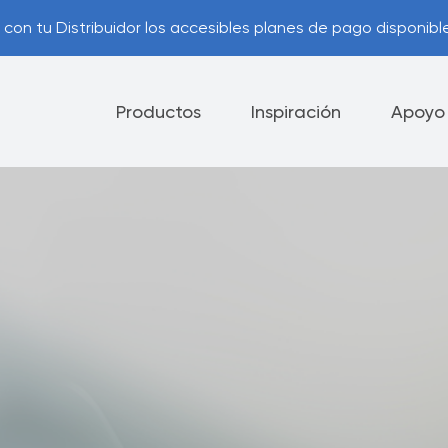
con tu Distribuidor los accesibles planes de pago disponible
Productos
Inspiración
Apoyo
lectrodomésticos
Cuchillos
Vajilla
ía Royal Prestige
Opciones de Pago
®
ca de Cancelación
Consejos Útiles