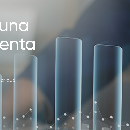
o de
r Max
Extractor de Jugos Royal Prestige
®
es para más clientes.