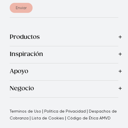
Enviar
Productos
Mas Vendidos
Cocina
Cuchillos
Vajillas
Electrodomésticos
Inspiración
Recetas
Blog
Royal TV
Revista Royal Prestige
Programa d
Apoyo
Contáctanos
Quienes Somos
Garantía Royal Prestige
P
®
Negocio
Por qué elegirnos
Cómo te apoyamos
Blogs - Oportunid
|
|
Terminos de Uso
Política de Privacidad
Despachos de
|
|
Cobranza
Lista de Cookies
Código de Ética AMVD