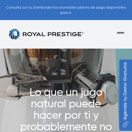
Consulta con tu Distribuidor los accesibles planes de pago disponibles
para ti.
Agenda tu Demo Gratuita
Lo que un jugo
natural puede
hacer por ti y
probablemente no