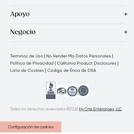
Recetas
Blog
Royal TV
Revista Royal Prestige
Programa d
Apoyo
Contáctanos
Quienes Somos
Garantía Royal Prestige
P
®
Negocio
Por qué elegirnos
Cómo te apoyamos
Blogs - Oportunid
|
|
Terminos de Uso
No Vender Mis Datos Personales
|
|
Política de Privacidad
California Product Disclosures
|
Lista de Cookies
Código de Ética de DSA
Todos los derechos reservados ©2026
Hy Cite Enterprises, LLC
Configuración de cookies