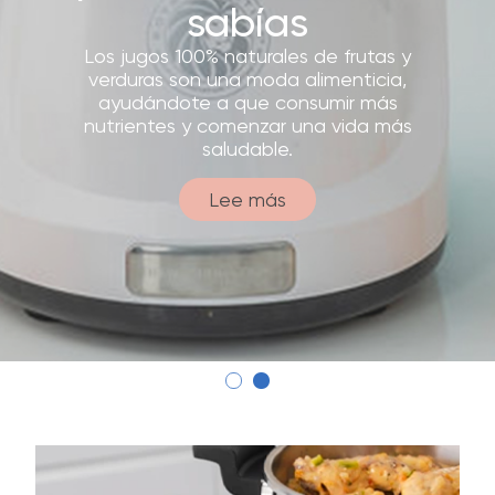
sabías
Los jugos 100% naturales de frutas y
verduras son una moda alimenticia,
ayudándote a que consumir más
nutrientes y comenzar una vida más
saludable.
Lee más