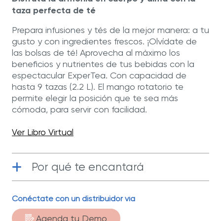
página.
taza perfecta de té
Prepara infusiones y tés de la mejor manera: a tu
gusto y con ingredientes frescos. ¡Olvídate de
las bolsas de té! Aprovecha al máximo los
beneficios y nutrientes de tus bebidas con la
espectacular ExperTea. Con capacidad de
hasta 9 tazas (2.2 L). El mango rotatorio te
permite elegir la posición que te sea más
cómoda, para servir con facilidad.
Ver Libro Virtual
Por qué te encantará
50 años de garantía limitada
| Te
Conéctate con un distribuidor vía
esperan muchas tardes de té con una
buena plática.
Agenda tu Demo