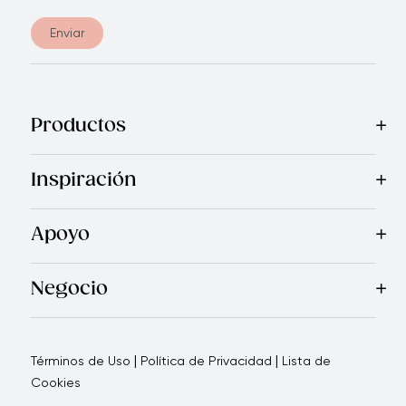
Enviar
Productos
Mas Vendidos
Cocina
Electrodomésticos
Cubiertos
Cuchi
Inspiración
Recetas
Blog
Revista Royal Prestige
Programa de Referi
Apoyo
Garantía Royal Prestige
Quienes Somos
Política de Ca
®
Negocio
Por qué elegirnos
Cómo te apoyamos
Blogs - Oportunid
|
|
Términos de Uso
Política de Privacidad
Lista de
Cookies