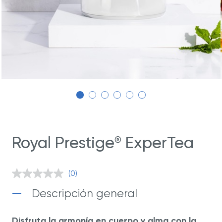
Royal Prestige
ExperTea
®
(0)
Sin
puntuación.
Descripción general
Enlace
en
la
misma
Disfruta la armonía en cuerpo y alma con la