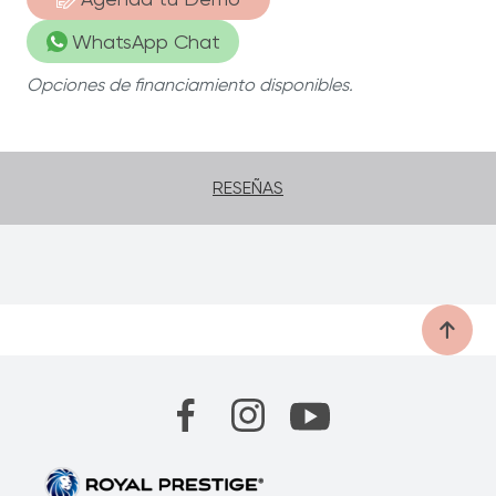
WhatsApp Chat
Funcional
| Consigue cortes perfectos
fácilmente.
Opciones de financiamiento disponibles.
50 años de garantía limitada
| Disfruta
muchos años de ensaladas saludables y
deliciosas.
RESEÑAS