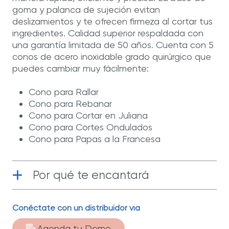
goma y palanca de sujeción evitan
deslizamientos y te ofrecen firmeza al cortar tus
ingredientes. Calidad superior respaldada con
una garantía limitada de 50 años. Cuenta con 5
conos de acero inoxidable grado quirúrgico que
puedes cambiar muy fácilmente:
Cono para Rallar
Cono para Rebanar
Cono para Cortar en Juliana
Cono para Cortes Ondulados
Cono para Papas a la Francesa
Por qué te encantará
Acero inoxidable grado quirúrgico
|
Conéctate con un distribuidor vía
Fabricado con acero inoxidable T-304 de
la más alta calidad.
Agenda tu Demo