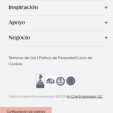
Mas Vendidos
Cocina
Electrodomésticos
Cubiertos
Cuchi
Inspiración
Recetas
Blog
Revista Royal Prestige
Programa de Referi
Apoyo
Garantía Royal Prestige
Quienes Somos
Política de Ca
®
Negocio
Por qué elegirnos
Cómo te apoyamos
Blogs - Oportunid
|
|
Términos de Uso
Política de Privacidad
Lista de
Cookies
Todos los derechos reservados ©2026
Hy Cite Enterprises, LLC
Configuración de cookies