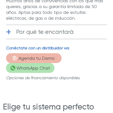
muchos años de convivencias con los que más
quieres, gracias a su garantía limitada de 50
años. Aptas para todo tipo de estufas:
eléctricas, de gas o de inducción.
Por qué te encantará
Acero inoxidable grado quirúrgico
|
Conéctate con un distribuidor vía
Fabricadas con acero inoxidable grado
quirúrgico T-304, el mejor material para
Agenda tu Demo
cocinar.
WhatsApp Chat
Válvula Redi-Temp™
| Te avisa cuando es
momento de dar el siguiente paso en tu
Opciones de financiamiento disponibles.
receta o bajar la temperatura.
Seguridad
| Las asas ergonómicas no se
calientan al cocinar sobre la estufa.
Elige tu sistema perfecto
50 años de garantía limitada
| Te