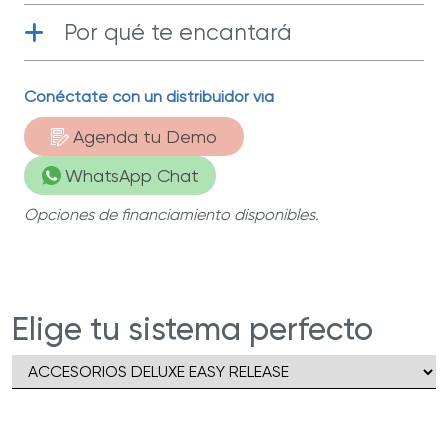
Por qué te encantará
Tecnología antiadherente
| Tu comida
Conéctate con un distribuidor vía
se despega muy fácilmente, para cocinar
sin complicaciones.
Agenda tu Demo
Funcional
| Distribuyen el calor de
WhatsApp Chat
manera uniforme y te permiten cocinar
con una cantidad mínima de aceite.
Opciones de financiamiento disponibles.
Hecho en Italia
| Fabricados con
tecnología plasma y materiales de primer
nivel.
Elige tu sistema perfecto