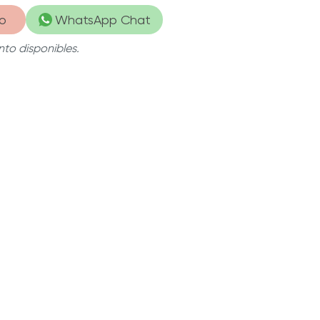
emán de mayor resistencia y duración que
o
WhatsApp Chat
 filo por más tiempo.
to disponibles.
ica
| Cuenta con filo de fábrica, para que lo
desde el instante en que lo sacas de su
Su mango renovado te permite tener más
mayor control a la hora de cortar tus
ritos.