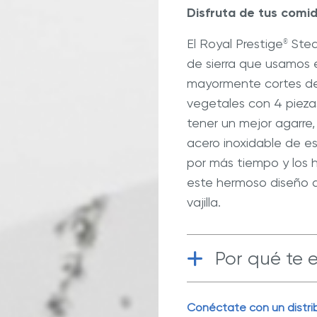
ate con Nuestros Blogs
Explora Nuestras Deliciosas
Disfruta de tus comi
Recetas
El Royal Prestige
Steak
®
ué Hy Cite es una empresa
de sierra que usamos e
n la venta directa?
®
Prestige
Deluxe Easy
Royal Prestige
Power Blende
mayormente cortes d
®
se
vegetales con 4 pieza
tener un mejor agarre,
acero inoxidable de e
por más tiempo y los 
este hermoso diseño 
vajilla.
Por qué te 
Acero inoxi
Conéctate con un distrib