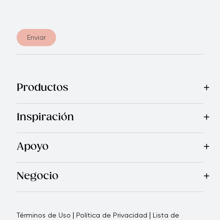
Enviar
Productos
Mas Vendidos
Cocina
Electrodomésticos
Cubiertos
Cuchi
Inspiración
Recetas
Blog
Revista Royal Prestige
Programa de Referi
Apoyo
Garantía Royal Prestige
Quienes Somos
Política de Ca
®
Negocio
Por qué elegirnos
Cómo te apoyamos
Blogs - Oportunid
|
|
Términos de Uso
Política de Privacidad
Lista de