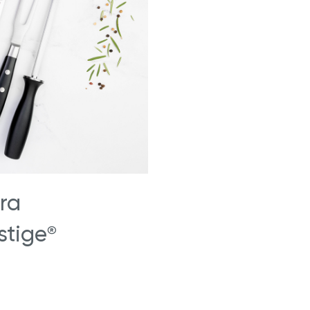
ra
stige
®