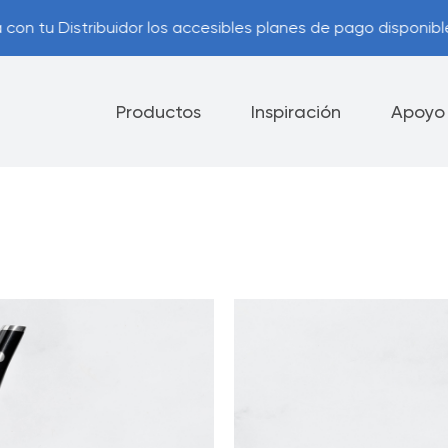
con tu Distribuidor los accesibles planes de pago disponible
Productos
Inspiración
Apoyo
lectrodomésticos
Cubiertos
Cuchillos
nes de Pago
Contáctanos
os Útiles
Programa de actualización