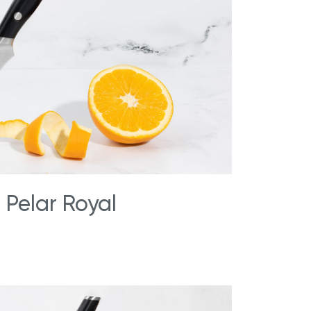
®
r
Royal Prestige
Maxtractor
 Pelar Royal