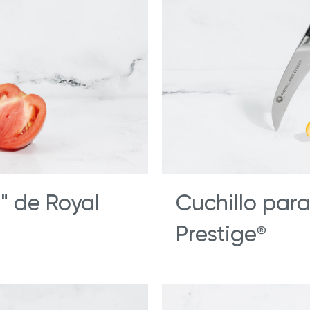
ate con Nuestros Blogs
Explora Nuestras Deliciosas
Recetas
ué Hy Cite es una empresa
n la venta directa?
®
Prestige
Deluxe Easy
Royal Prestige
Power Blende
®
se
" de Royal
Cuchillo para
Prestige
®