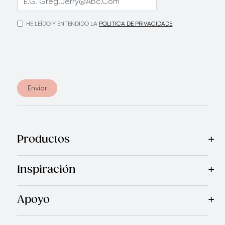
HE LEÍDO Y ENTENDIDO LA
POLITICA DE PRIVACIDADE
Enviar
Productos
Mas Vendidos
Cocina
Electrodomésticos
Cubiertos
Cuchi
Inspiración
Recetas
Blog
Revista Royal Prestige
Programa de Referi
Apoyo
Garantía Royal Prestige
Quienes Somos
Política de Ca
®