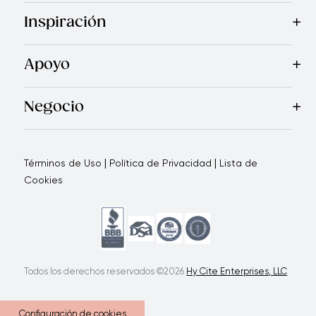
Mas Vendidos
Cocina
Electrodomésticos
Cubiertos
Cuchi
Inspiración
Recetas
Blog
Revista Royal Prestige
Programa de Referi
Apoyo
Garantía Royal Prestige
Quienes Somos
Política de Ca
®
Negocio
Por qué elegirnos
Cómo te apoyamos
Blogs - Oportunid
|
|
Términos de Uso
Política de Privacidad
Lista de
Cookies
Todos los derechos reservados ©2026
Hy Cite Enterprises, LLC
Configuración de cookies