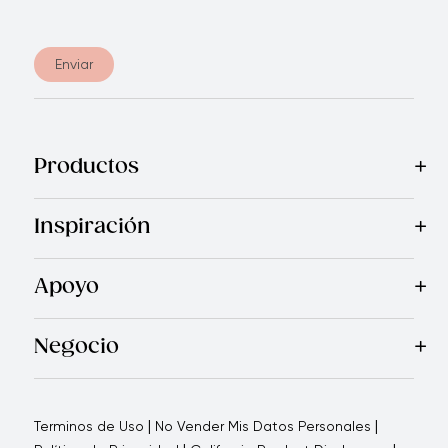
Enviar
Productos
Mas Vendidos
Cocina
Cuchillos
Vajillas
Electrodomésticos
Inspiración
Recetas
Blog
Royal TV
Revista Royal Prestige
Programa d
Apoyo
Contáctanos
Quienes Somos
Garantía Royal Prestige
P
®
Negocio
Por qué elegirnos
Cómo te apoyamos
Blogs - Oportunid
|
|
Terminos de Uso
No Vender Mis Datos Personales