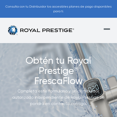
Consulta con tu Distribuidor los accesibles planes de pago disponibles
para ti.
Obtén tu Royal
Prestige
®
FrescaFlow
Completa este formulario y un distribuidor
autorizado independiente de Royal Prestige se
pondrá en contacto contigo.