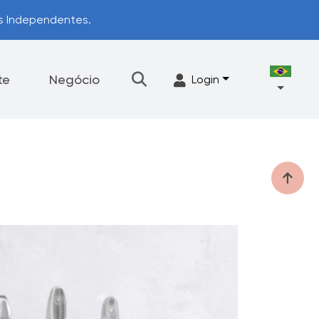
os Independentes.
te
Negócio
Login
Talheres
Acessórios
ograma de Upgrade