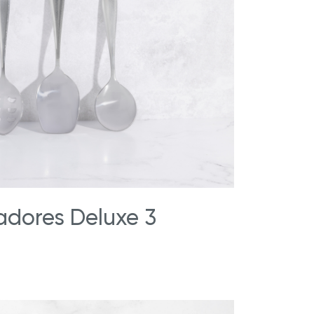
stige
Royal Prestige
Chocolatera
®
®
dores Deluxe 3