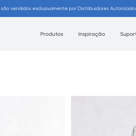
são vendidos exclusivamente por Distribuidores Autorizad
Produtos
Inspiração
Supor
Eletrodomésticos
Facas
Opções de Pagamento
Pr
Dicas úteis