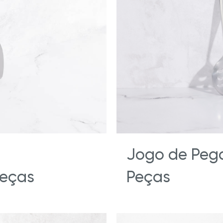
as
Blog
e a Hy Cite é uma referência
das diretas?
Royal Prestige
Panelas de Pressão Royal Pre
®
Jogo de Pega
peças
Peças