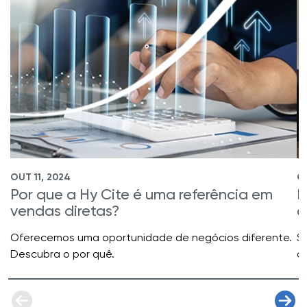
OUT 11, 2024
OU
Por que a Hy Cite é uma referência em
R
vendas diretas?
e
Oferecemos uma oportunidade de negócios diferente.
S
Descubra o por quê.
a