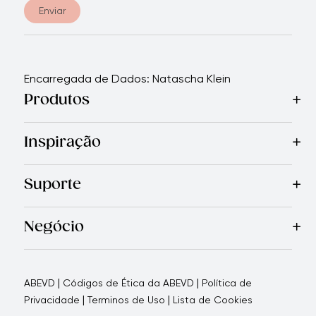
Enviar
Encarregada de Dados: Natascha Klein
Produtos
Mais Vendidos
Cozinha
Facas
Talheres
Eletrodomésticos
Inspiração
Receitas
Blog
Revista Royal Prestige
Programa de indic
Suporte
Garantia Limitada
Quem Somos
Entre em Contato Con
Negócio
Porque nos escolher
Como apoiamos seu negócio
Blogs
|
|
ABEVD
Códigos de Ética da ABEVD
Política de
|
|
Privacidade
Terminos de Uso
Lista de Cookies