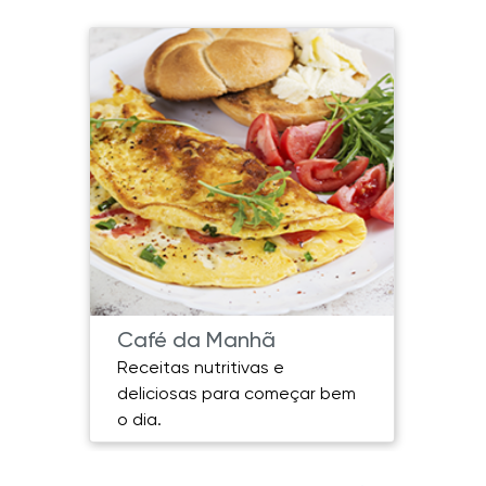
Café da Manhã
Prat
Receitas nutritivas e
Prato
deliciosas para começar bem
sabor
o dia.