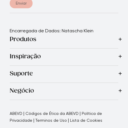
Enviar
Encarregada de Dados: Natascha Klein
Produtos
Mais Vendidos
Cozinha
Facas
Talheres
Eletrodomésticos
Inspiração
Receitas
Blog
Revista Royal Prestige
Programa de indic
Suporte
Garantia Limitada
Quem Somos
Entre em Contato Con
Negócio
Porque nos escolher
Como apoiamos seu negócio
Blogs
|
|
ABEVD
Códigos de Ética da ABEVD
Política de
|
|
Privacidade
Terminos de Uso
Lista de Cookies