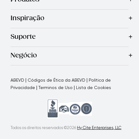
Mais Vendidos
Cozinha
Facas
Talheres
Eletrodomésticos
Inspiração
Receitas
Blog
Revista Royal Prestige
Programa de indic
Suporte
Garantia Limitada
Quem Somos
Entre em Contato Con
Negócio
Porque nos escolher
Como apoiamos seu negócio
Blogs
|
|
ABEVD
Códigos de Ética da ABEVD
Política de
|
|
Privacidade
Terminos de Uso
Lista de Cookies
Todos os direitos reservados ©2026
Hy Cite Enterprises, LLC