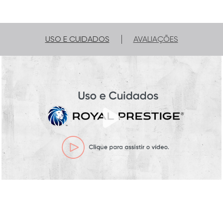
Até 50 Anos de Garantia Limitada
| Te
acompanharão em muitas receitas
USO E CUIDADOS
AVALIAÇÕES
deliciosas para compartilhar com quem
você ama