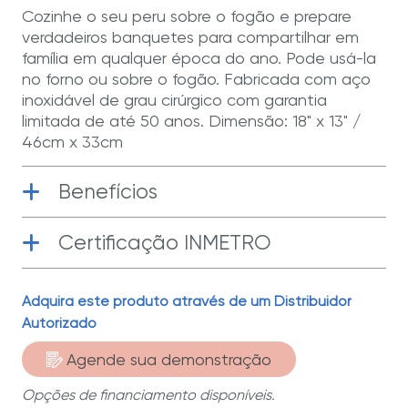
na
Cozinhe o seu peru sobre o fogão e prepare
mesma
verdadeiros banquetes para compartilhar em
página.
família em qualquer época do ano. Pode usá-la
no forno ou sobre o fogão. Fabricada com aço
inoxidável de grau cirúrgico com garantia
limitada de até 50 anos. Dimensão: 18" x 13" /
46cm x 33cm
Benefícios
Certificação INMETRO
Aço Inoxidável de Grau Cirúrgico
|
Fabricada com aço inoxidável de grau
cirúrgico T-304, o melhor para cozinhar.
Adquira este produto através de um Distribuidor
Segurança
| As alças ergonômicas não
Autorizado
esquentam ao cozinhar no fogão
Agende sua demonstração
Aptas Para o Forno
| As alças resistem a
Opções de financiamento disponíveis.
temperaturas de até 400ºF/204ºC