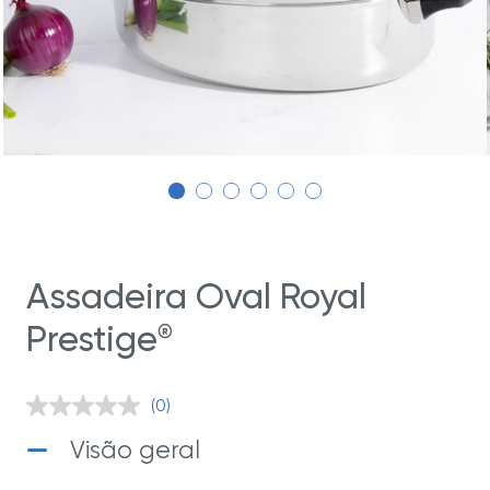
Assadeira Oval Royal
Prestige
®
(0)
Sem
valor
Visão geral
classificatório.
Link
abre