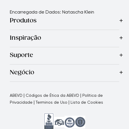
Encarregada de Dados: Natascha Klein
Produtos
Mais Vendidos
Cozinha
Facas
Talheres
Eletrodomésticos
Inspiração
Receitas
Blog
Revista Royal Prestige
Programa de indic
Suporte
Garantia Limitada
Quem Somos
Entre em Contato Con
Negócio
Porque nos escolher
Como apoiamos seu negócio
Blogs
|
|
ABEVD
Códigos de Ética da ABEVD
Política de
|
|
Privacidade
Terminos de Uso
Lista de Cookies