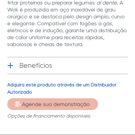
fritar proteínas ou preparar legumes
al dente
. A
Wok é produzida em aço inoxidável de grau
cirúrgico e se destaca pelo design amplo, curvo
e elegante. Compatível com fogões a gás,
elétricos e de indução, garante uma distribuição
de calor uniforme para receitas rápidas,
saborosas e cheias de textura.
Benefícios
Aço inoxidável de grau cirúrgico
|
Adquira este produto através de um Distribuidor
Fabricado com aço inoxidável 316L de
Autorizado
grau cirúrgico, um material de excelência
para cozinhar.
Agende sua demonstração
50 anos de garantia limitada
| Pensado
Opções de financiamento disponíveis.
para te acompanhar e estar ao seu lado
em inúmeras refeições.