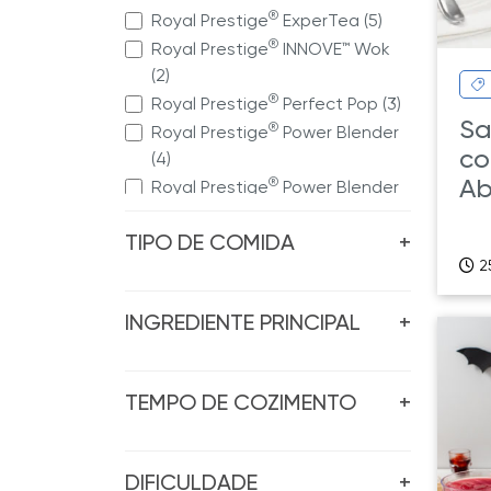
®
Royal Prestige
ExperTea (5)
®
Royal Prestige
INNOVE™ Wok
(2)
®
Royal Prestige
Perfect Pop (3)
Sa
®
Royal Prestige
Power Blender
co
(4)
Ab
®
Royal Prestige
Power Blender
Max (3)
TIPO DE COMIDA
®
+
Royal Prestige
Pressure
2
Cooker (1)
®
Royal Prestige
Royal Espresso
INGREDIENTE PRINCIPAL
+
(1)
Sistema de Cozinha Royal
®
Prestige
(23)
TEMPO DE COZIMENTO
+
DIFICULDADE
+