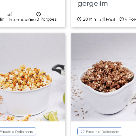
gergelim
in
8 Porções
20 Min
4 Por
Intermediário
Fácil
Fáceis e Deliciosas
Fáceis e Deliciosas