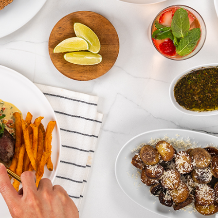
stige
Royal Prestige
Chocolatera
®
®