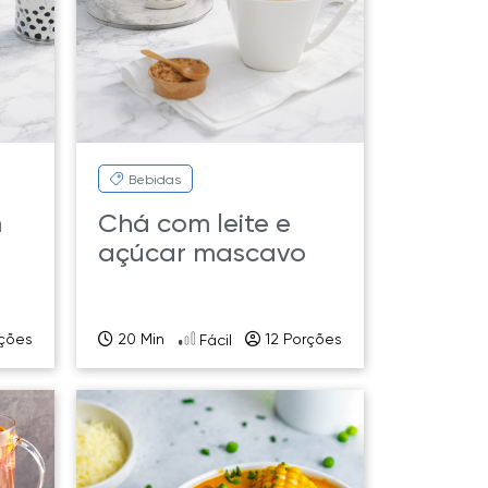
Bebidas
m
Chá com leite e
açúcar mascavo
rções
20 Min
12 Porções
Fácil