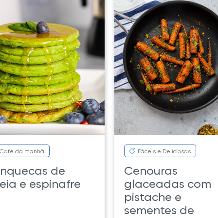
Café da manhã
Fáceis e Deliciosas
nquecas de
Cenouras
eia e espinafre
glaceadas com
pistache e
sementes de