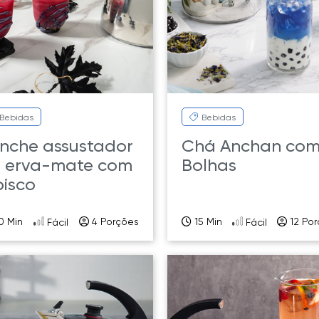
Bebidas
Bebidas
nche assustador
Chá Anchan co
 erva-mate com
Bolhas
bisco
0 Min
4 Porções
15 Min
12 Po
Fácil
Fácil