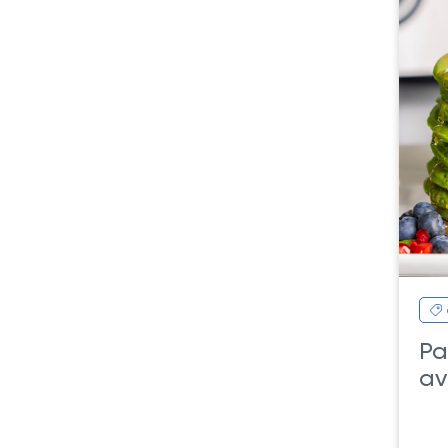
Pa
av