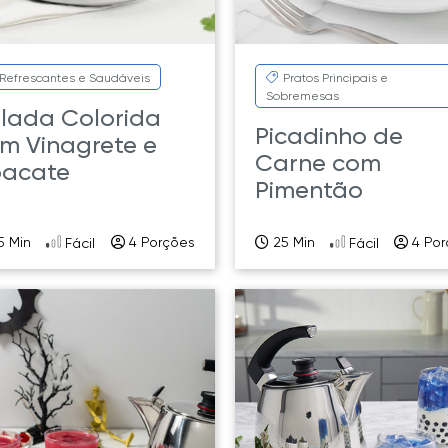
Refrescantes e Saudáveis
Pratos Principais e
Sobremesas
lada Colorida
Picadinho de
m Vinagrete e
Carne com
acate
Pimentão
5 Min
4 Porções
25 Min
4 Por
Fácil
Fácil