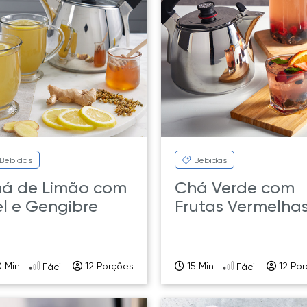
Bebidas
Bebidas
á de Limão com
Chá Verde com
l e Gengibre
Frutas Vermelha
 Min
12 Porções
15 Min
12 Po
Fácil
Fácil