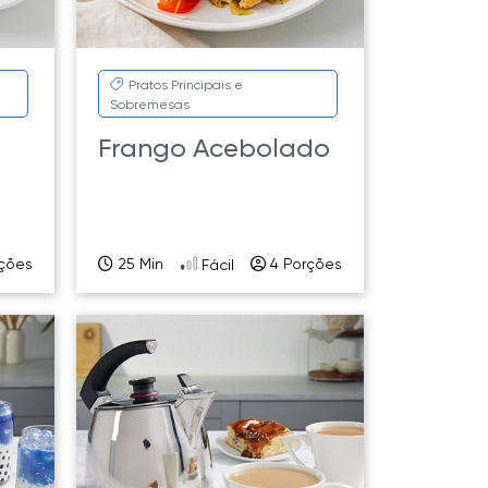
Pratos Principais e
Sobremesas
Frango Acebolado
ções
25 Min
4 Porções
Fácil