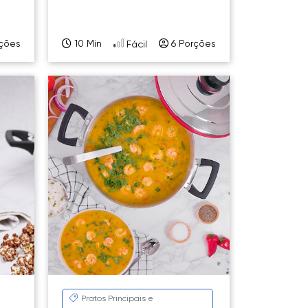
ções
10 Min
6 Porções
Fácil
Pratos Principais e