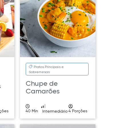
Pratos Principais e
Sobremesas
Chupe de
s
Camarões
rções
40 Min
4 Porções
Intermediário