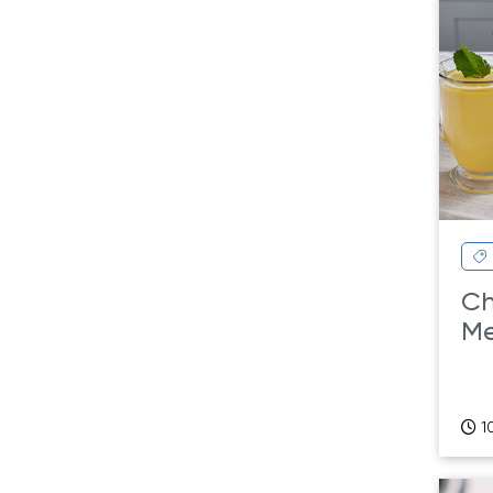
Ch
Me
10