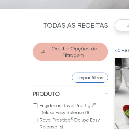
TODAS AS RECEITAS
Ocultar Opções de
45
Res
Filtragem
Limpar filtros
PRODUTO
−
®
Frigideiras Royal Prestige
Deluxe Easy Release (1)
®
Royal Prestige
Deluxe Easy
Release (6)