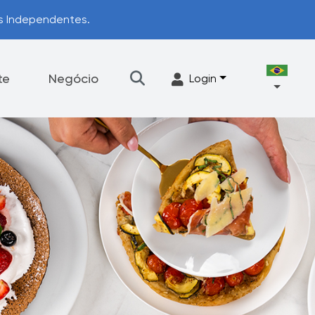
os Independentes.
te
Negócio
Login
Talheres
Acessórios
ograma de Upgrade