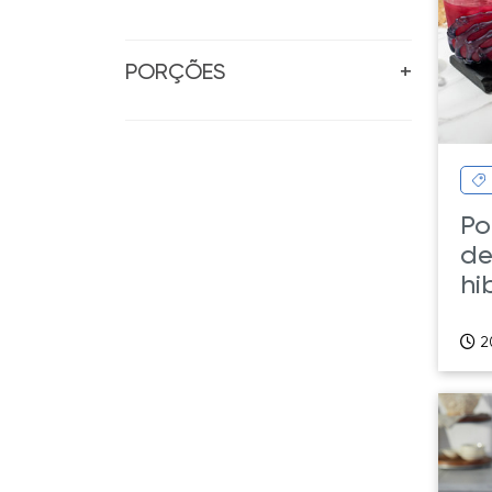
PORÇÕES
+
Po
de
hi
2