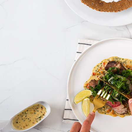
as
Blog
e a Hy Cite é uma referência
das diretas?
Royal Prestige
Panelas de Pressão Royal Pre
®