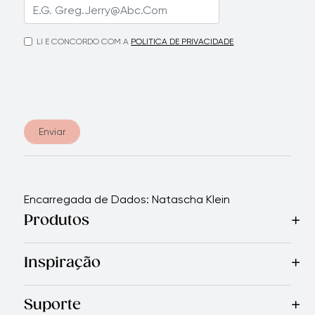
LI E CONCORDO COM A
POLITICA DE PRIVACIDADE
Enviar
Encarregada de Dados: Natascha Klein
Produtos
Mais Vendidos
Cozinha
Facas
Talheres
Eletrodomésticos
Inspiração
Receitas
Blog
Revista Royal Prestige
Programa de indic
Suporte