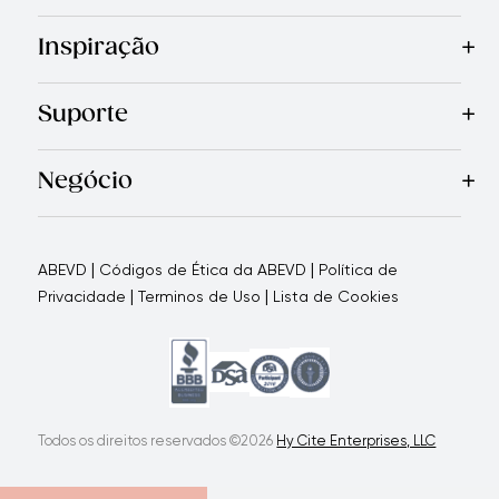
Mais Vendidos
Cozinha
Facas
Talheres
Eletrodomésticos
Inspiração
Receitas
Blog
Revista Royal Prestige
Programa de indic
Suporte
Garantia Limitada
Quem Somos
Entre em Contato Con
Negócio
Porque nos escolher
Como apoiamos seu negócio
Blogs
|
|
ABEVD
Códigos de Ética da ABEVD
Política de
|
|
Privacidade
Terminos de Uso
Lista de Cookies
Todos os direitos reservados ©2026
Hy Cite Enterprises, LLC