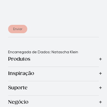
Enviar
Encarregada de Dados: Natascha Klein
Produtos
Mais Vendidos
Cozinha
Facas
Talheres
Eletrodomésticos
Inspiração
Receitas
Blog
Revista Royal Prestige
Programa de indic
Suporte
Garantia Limitada
Quem Somos
Entre em Contato Con
Negócio