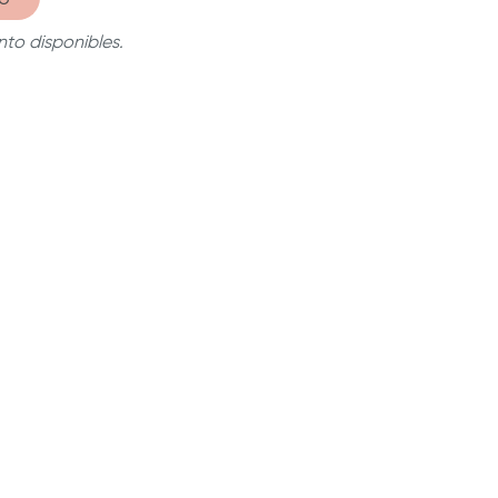
to disponibles.
 La manija se mantiene fría para que puedas
íz de manera constante.