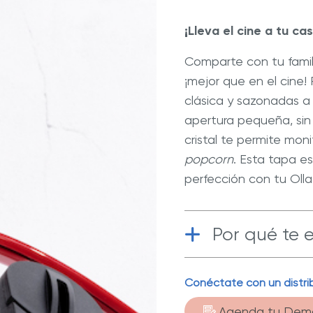
la
ate con Nuestros Blogs
Explora Nuestras Deliciosas
misma
Recetas
página.
¡Lleva el cine a tu c
ué Hy Cite es una empresa
Comparte con tu fami
n la venta directa?
®
a de Cocina Royal Prestige
Royal Prestige
¡mejor que en el cine!
Power Blende
®
E™
clásica y sazonadas a
apertura pequeña, sin 
cristal te permite mo
popcorn
. Esta tapa e
perfección con tu Olla
Por qué te 
Funcional
| 
Conéctate con un distrib
con un siste
Agenda tu Dem