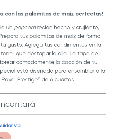
asa con las palomitas de maíz perfectas!
lia un
popcorn
recién hecho y crujiente,
 Prepara tus palomitas de maíz de forma
r Max
Extractor de Jugos Royal Prestige
®
 tu gusto. Agrega tus condimentos en la
tener que destapar la olla. La tapa de
nitorear cómodamente la cocción de tu
special está diseñada para ensamblar a la
 Royal Prestige
de 6 cuartos.
®
encantará
La forma clásica de hacer palomitas de maíz,
uidor vía
ma giratorio para evitar que se pegue o se
o