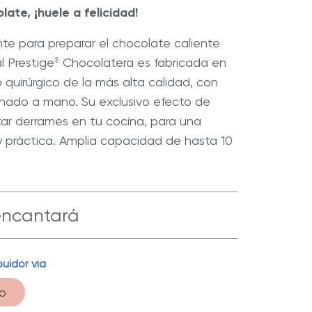
ate, ¡huele a felicidad!
e para preparar el chocolate caliente
l Prestige
Chocolatera es fabricada en
®
r Max
Extractor de Jugos Royal Prestige
 quirúrgico de la más alta calidad, con
®
minado a mano. Su exclusivo efecto de
tar derrames en tu cocina, para una
y práctica. Amplia capacidad de hasta 10
encantará
uidor vía
dable
| Fabricada con materiales de la más
o