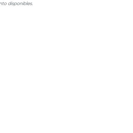
Cono de acero inoxidable que produce un
to disponibles.
lcán y te ayuda a prevenir derrames.
garantía limitada
| Te acompañará en
 de momentos especiales con familia y