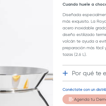
ate con Nuestros Blogs
Explora Nuestras Deliciosas
Cuando huele a chocol
Recetas
Diseñada especialment
ué Hy Cite es una empresa
más exquisito. La Roya
n la venta directa?
®
a de Cocina Royal Prestige
Royal Prestige
Power Blende
®
acero inoxidable grado
E™
diseño estilizado ter
volcán te ayuda a evi
preparación más fácil 
tazas (2.6 L).
Por qué te 
Conéctate con un distrib
Acero Inoxi
alta calidad.
Agenda tu Dem