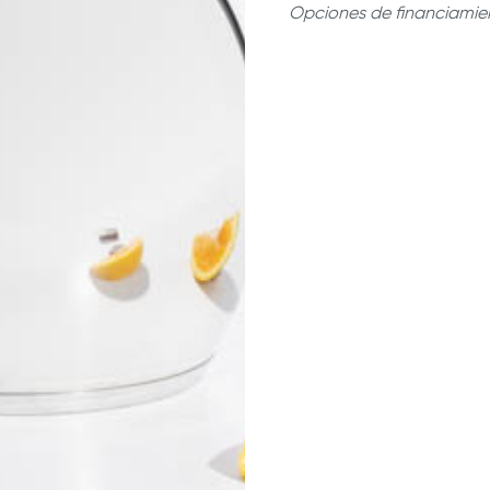
Funcional
| 
Opciones de financiamien
efecto de vo
50 años de 
muchos años
amigos.