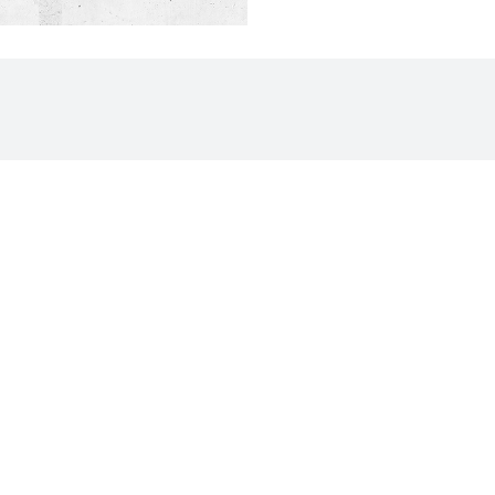
Productos
Inspiració
Mas Vendidos
Recetas
Cocina
Blog
Electrodomésticos
Revista Royal