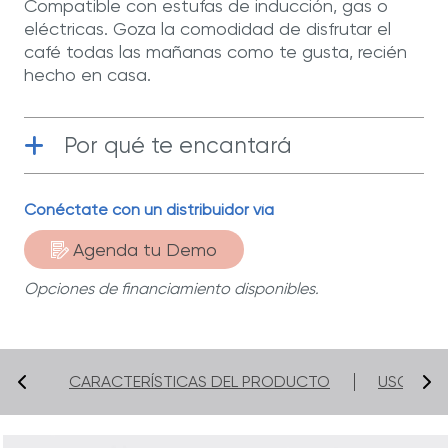
Compatible con estufas de inducción, gas o
eléctricas. Goza la comodidad de disfrutar el
café todas las mañanas como te gusta, recién
hecho en casa.
Por qué te encantará
Funcional
| Su mecanismo basado en
Conéctate con un distribuidor vía
prensa francesa extrae al máximo el
sabor y las propiedades de cada grano
Agenda tu Demo
de café.
Opciones de financiamiento disponibles.
Válvula Redi-Temp™
| Te avisa cuando el
agua comenzó a hervir y está lista para
preparar tu café.
CARACTERÍSTICAS DEL PRODUCTO
USO Y C
Seguridad
| Mango ergonómico que no
se calienta sobre la estufa.