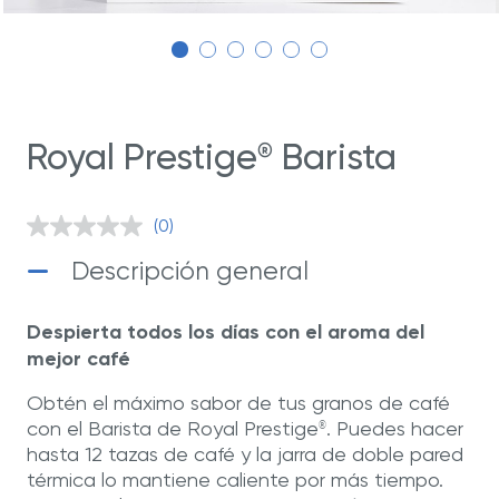
Royal Prestige
Barista
®
(0)
Sin
puntuación.
Descripción general
Enlace
en
la
misma
Despierta todos los días con el aroma del
página.
mejor café
Obtén el máximo sabor de tus granos de café
con el Barista de Royal Prestige
. Puedes hacer
®
hasta 12 tazas de café y la jarra de doble pared
térmica lo mantiene caliente por más tiempo.