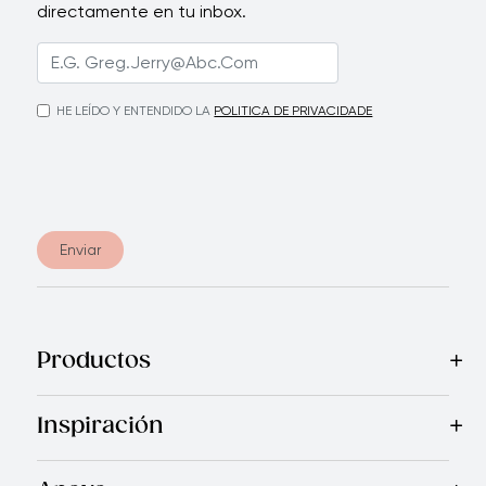
directamente en tu inbox.
HE LEÍDO Y ENTENDIDO LA
POLITICA DE PRIVACIDADE
Enviar
Productos
Mas Vendidos
Cocina
Electrodomésticos
Cubiertos
Cuchi
Inspiración
Recetas
Blog
Revista Royal Prestige
Programa de Referi