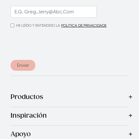
HE LEÍDO Y ENTENDIDO LA
POLITICA DE PRIVACIDADE
Enviar
Productos
Mas Vendidos
Cocina
Electrodomésticos
Cubiertos
Cuchi
Inspiración
Recetas
Blog
Revista Royal Prestige
Programa de Referi
Apoyo