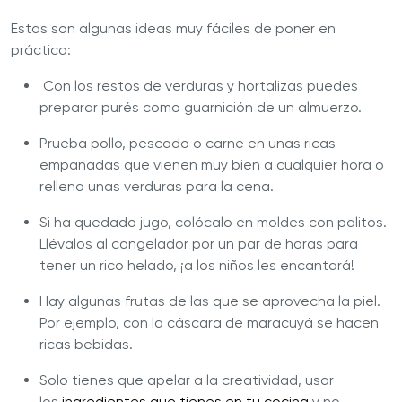
Estas son algunas ideas muy fáciles de poner en
práctica:
Con los restos de verduras y hortalizas puedes
preparar purés como guarnición de un almuerzo.
Prueba pollo, pescado o carne en unas ricas
empanadas que vienen muy bien a cualquier hora o
rellena unas verduras para la cena.
Si ha quedado jugo, colócalo en moldes con palitos.
Llévalos al congelador por un par de horas para
tener un rico helado, ¡a los niños les encantará!
Hay algunas frutas de las que se aprovecha la piel.
Por ejemplo, con la cáscara de maracuyá se hacen
ricas bebidas.
Solo tienes que apelar a la creatividad, usar
los
ingredientes que tienes en tu cocina
y no