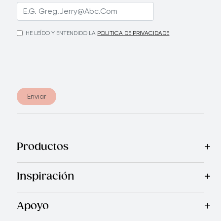
HE LEÍDO Y ENTENDIDO LA
POLITICA DE PRIVACIDADE
Enviar
Productos
Mas Vendidos
Cocina
Electrodomésticos
Cubiertos
Cuchi
Inspiración
Recetas
Blog
Royal TV
Revista Royal Prestige
Programa d
Apoyo