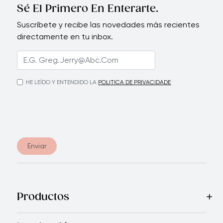
Sé El Primero En Enterarte.
Suscríbete y recibe las novedades más recientes
directamente en tu inbox.
HE LEÍDO Y ENTENDIDO LA
POLITICA DE PRIVACIDADE
Enviar
Productos
Mas Vendidos
Cocina
Electrodomésticos
Cubiertos
Cuchi