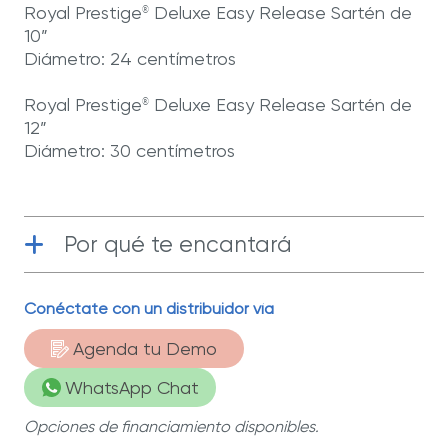
Royal Prestige
Deluxe Easy Release Sartén de
®
10”
Diámetro: 24 centímetros
Royal Prestige
Deluxe Easy Release Sartén de
®
12”
Diámetro: 30 centímetros
Por qué te encantará
Tecnología antiadherente
| Tu comida
Conéctate con un distribuidor vía
se despega muy fácilmente, para cocinar
sin complicaciones.
Agenda tu Demo
Funcional
| Distribuyen el calor de
WhatsApp Chat
manera uniforme y te permiten cocinar
con una cantidad mínima de aceite.
Opciones de financiamiento disponibles.