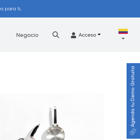
s para ti.
Negocio
Acceso
Agenda tu Demo Gratuita
★
Filtración
Accesorios
Programa de actualización
FrescaFlow Apoyo