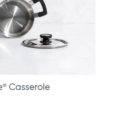
e
Casserole
®