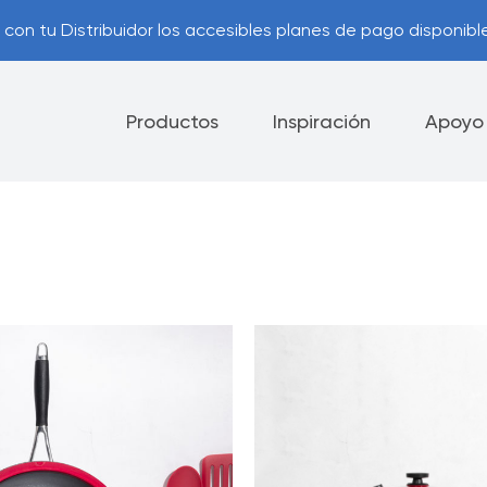
con tu Distribuidor los accesibles planes de pago disponible
Productos
Inspiración
Apoyo
lectrodomésticos
Cubiertos
Cuchillos
ca de Cancelación y
Consejos Útiles
ución
Contáctanos
nes de Pago