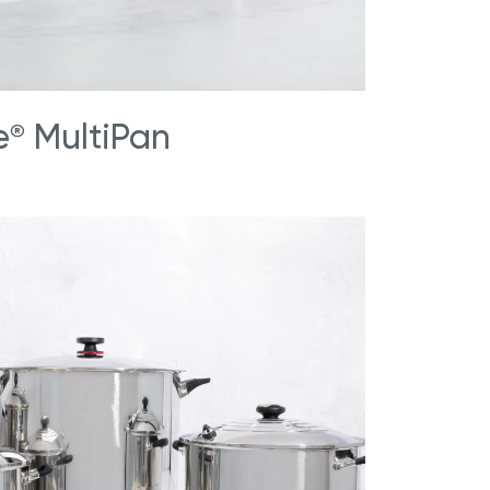
e
MultiPan
®