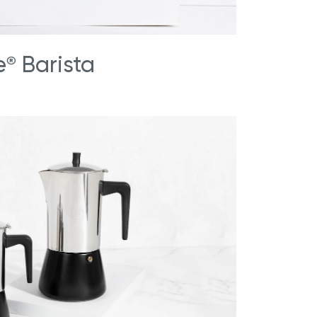
e
Barista
®