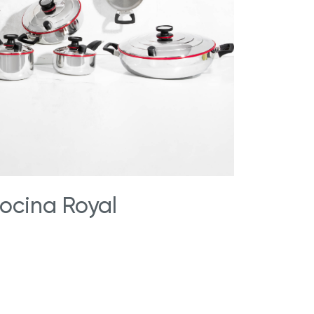
®
 Jugos
Royal Prestige
ExperTea
ocina Royal