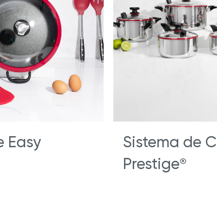
ate con Nuestros Blogs
Explora Nuestras Deliciosas
Recetas
ué Hy Cite es una empresa
n la venta directa?
®
Prestige
Deluxe Easy Release
Royal Prestige
Extractor de
®
e Easy
Sistema de C
Prestige
®