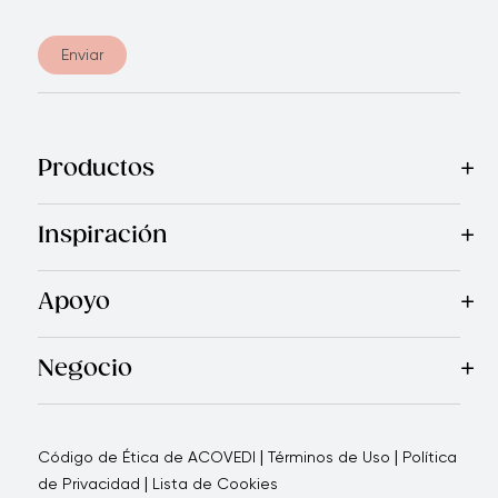
Enviar
Productos
Mas Vendidos
Cocina
Electrodomésticos
Cubiertos
Cuchi
Inspiración
Recetas
Blog
Royal TV
Revista Royal Prestige
Programa d
Apoyo
Garantía Royal Prestige
Quienes Somos
Política de Ca
®
Negocio
Por qué elegirnos
Cómo te apoyamos
Blogs - Oportunid
|
|
Código de Ética de ACOVEDI
Términos de Uso
Política
|
de Privacidad
Lista de Cookies