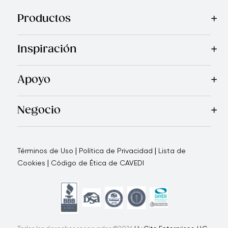
Productos
Mas Vendidos
Cocina
Electrodomésticos
Cuchillos
Acceso
Inspiración
Recetas
Blog
Revista Royal Prestige
Programa de Referi
Apoyo
Garantía Royal Prestige
Quienes Somos
Política de Ca
®
Negocio
Por qué elegirnos
Cómo te apoyamos
Blogs - Oportunid
|
|
Términos de Uso
Política de Privacidad
Lista de
|
Cookies
Código de Ética de CAVEDI