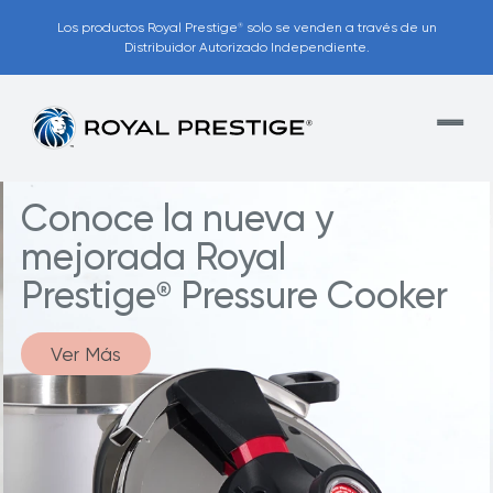
Los productos Royal Prestige
solo se venden a través de un
®
Distribuidor Autorizado Independiente.
Conoce la nueva y
mejorada Royal
Prestige
Pressure Cooker
®
Ver Más