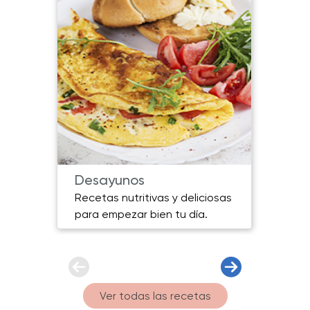
Desayunos
Plat
Recetas nutritivas y deliciosas
Plato
para empezar bien tu día.
sabor
Ver todas las recetas