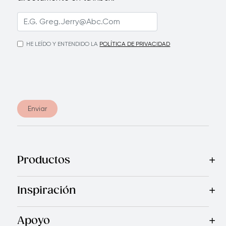
HE LEÍDO Y ENTENDIDO LA
POLÍTICA DE PRIVACIDAD
Enviar
Productos
Mas Vendidos
Cocina
Electrodomésticos
Cuchillos
Acceso
Inspiración
Recetas
Blog
Revista Royal Prestige
Programa de Referi
Apoyo