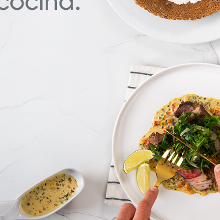
cocina.
ate con Nuestros Blogs
Explora Nuestras Deliciosas
Recetas
¿Por qué Hy Cite es una empresa líder en la venta
directa?
®
™
Prestige
Deluxe Easy Release
Royal Prestige
MaXtractor
®