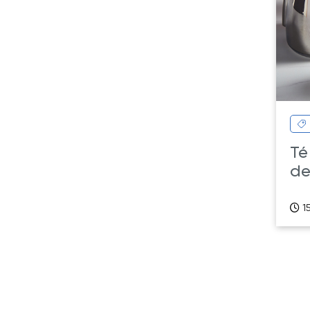
Té
de
15