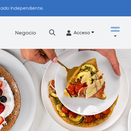
izado Independiente.
Negocio
Acceso
illos
Accesorios
ntáctanos
ograma de actualización