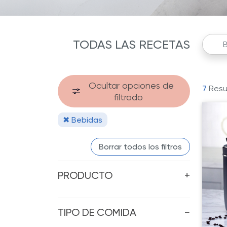
TODAS LAS RECETAS
Ocultar opciones de
7
Resu
filtrado
✖ Bebidas
Borrar todos los filtros
PRODUCTO
+
TIPO DE COMIDA
−