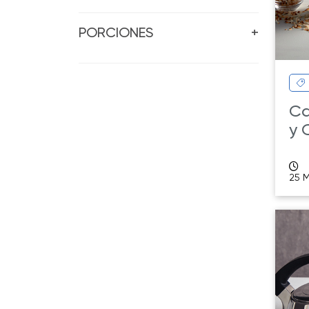
PORCIONES
+
Ca
y 
25 M