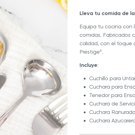
la
ate con Nuestros Blogs
Explora Nuestras Deliciosas
misma
Recetas
página.
Lleva tu comida de la
ué Hy Cite es una empresa
®
®
a de Cocina Royal Prestige
Royal Prestige
Royal Espres
Equipa tu cocina con lo
n la venta directa?
comidas. Fabricados c
calidad, con el toque 
Prestige
.
®
Incluye
:
Cuchillo para Unta
Cuchara para Ens
Tenedor para Ens
Cuchara de Servic
Cuchara Ranurad
Cuchara Azucarer