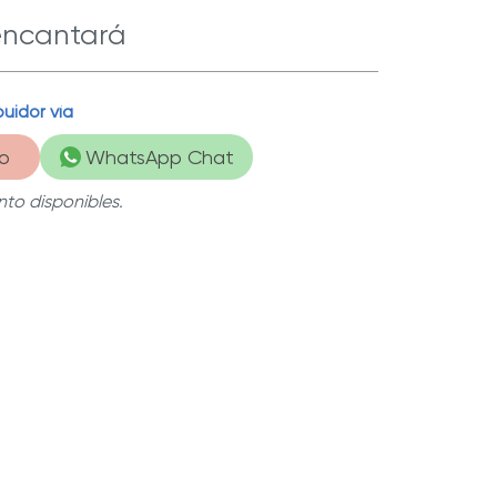
encantará
uidor vía
dable
| Fabricados con materiales de la más
o
WhatsApp Chat
to disponibles.