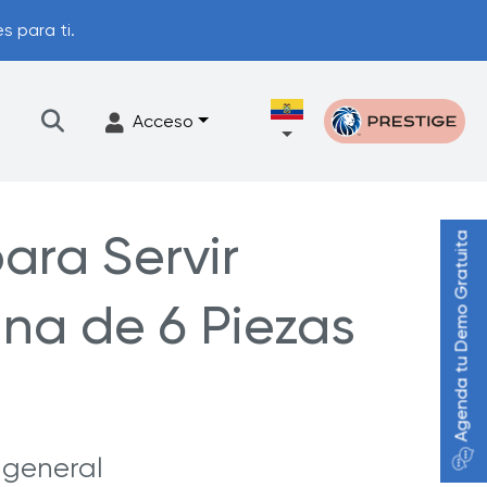
s para ti.
Acceso
ara Servir
Agenda tu Demo Gratuita
illos
Accesorios
na de 6 Piezas
Programa de actualización
ón.
 general