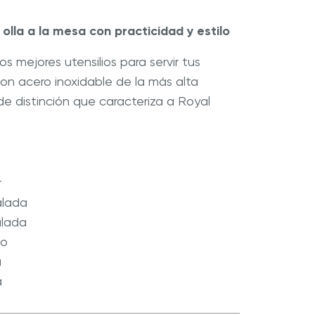
 olla a la mesa con practicidad y estilo
®
so
Royal Prestige
Chocolatera
s mejores utensilios para servir tus
on acero inoxidable de la más alta
de distinción que caracteriza a Royal
r
alada
alada
io
a
a